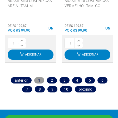
BRASIL MIDI COM PREGAS
BRASIL MIDI COM PREGAS
AREIA - TAM. M
VERMELHO - TAM. GG
DE R$ 129,87
DE R$ 129,87
UN
UN
POR R$ 99,90
POR R$ 99,90
ADICIONAR
ADICIONAR
anterior
1
2
3
4
5
6
7
8
9
10
próximo