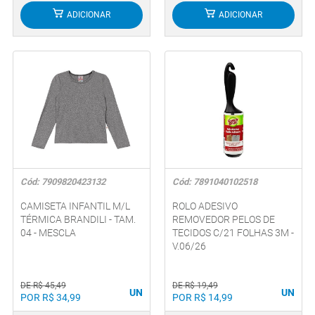
ADICIONAR
ADICIONAR
Cód: 7909820423132
Cód: 7891040102518
CAMISETA INFANTIL M/L
ROLO ADESIVO
TÉRMICA BRANDILI - TAM.
REMOVEDOR PELOS DE
04 - MESCLA
TECIDOS C/21 FOLHAS 3M -
V.06/26
DE R$ 45,49
DE R$ 19,49
UN
UN
POR R$ 34,99
POR R$ 14,99