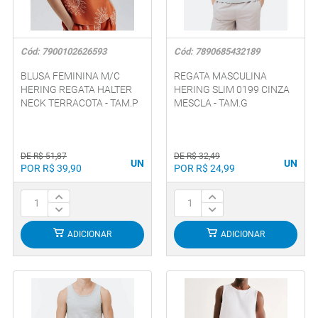
Cód: 7900102626593
Cód: 7890685432189
BLUSA FEMININA M/C
REGATA MASCULINA
HERING REGATA HALTER
HERING SLIM 0199 CINZA
NECK TERRACOTA - TAM.P
MESCLA - TAM.G
DE R$ 51,87
DE R$ 32,49
UN
UN
POR R$ 39,90
POR R$ 24,99
ADICIONAR
ADICIONAR