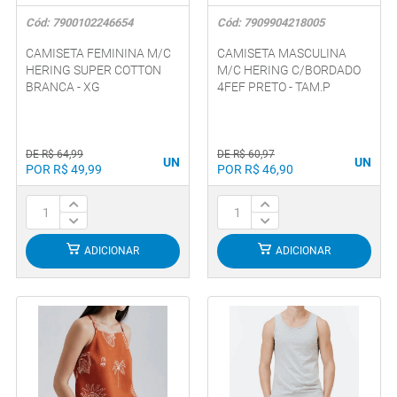
Cód: 7900102246654
Cód: 7909904218005
CAMISETA FEMININA M/C
CAMISETA MASCULINA
HERING SUPER COTTON
M/C HERING C/BORDADO
BRANCA - XG
4FEF PRETO - TAM.P
DE R$ 64,99
DE R$ 60,97
UN
UN
POR R$ 49,99
POR R$ 46,90
ADICIONAR
ADICIONAR