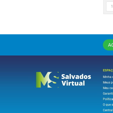
A
ESPAÇ
Minha 
Meus p
Meu ca
Garanti
Polític
O que 
Centra