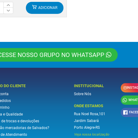
ADICIONAR
CESSE NOSSO GRUPO NO WHATSAPP
O DO CLIENTE
INSTITUCIONAL
INSTA
conta
Sobre Nós
WHAT
edidos
ONDE ESTAMOS
rrinho
FACE
Rua Noel Rosa,101
a e Qualidade
Jardim Sabará
a de trocas e devoluções
Porto Alegre-RS
são mercadorias de Salvados?
l de Atendimento
Veja nossa localização