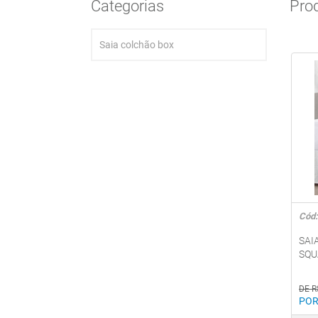
Categorias
Pro
Saia colchão box
Cód:
SAI
SQU
DE R
POR