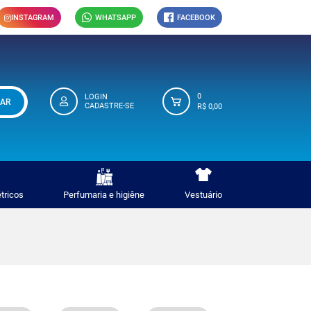
INSTAGRAM
WHATSAPP
FACEBOOK
0
LOGIN
AR
CADASTRE-SE
R$ 0,00
étricos
Perfumaria e higiêne
Vestuário