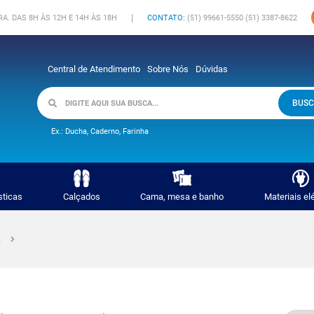
|
A. DAS 8H ÀS 12H E 14H ÀS 18H
CONTATO:
(51) 99661-5550 (51) 3387-8622
Central de Atendimento
Sobre Nós
Dúvidas
BUSC
Ex.: Ducha, Caderno, Farinha
sticas
Calçados
Cama, mesa e banho
Materiais el
a