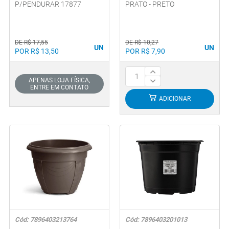
P/PENDURAR 17877
PRATO - PRETO
DE R$ 17,55
DE R$ 10,27
UN
UN
POR R$ 13,50
POR R$ 7,90
APENAS LOJA FÍSICA,
ENTRE EM CONTATO
ADICIONAR
Cód: 7896403213764
Cód: 7896403201013