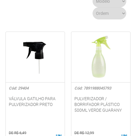
Cód: 29404
Cód: 7891988045793
VÁLVULA GATILHO PARA
PULVERIZADOR /
PULVERIZADOR PRETO
BORRIFADOR PLÁSTICO
500ML VERDE GUARANY
DE R$ 6,49
DE R$ 12,99
UN
UN