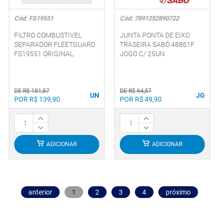
Cód: FS19551
Cód: 7891252890722
FILTRO COMBUSTIVEL
JUNTA PONTA DE EIXO
SEPARADOR FLEETGUARD
TRASEIRA SABÓ 48861F
FS19551 ORIGINAL
JOGO C/ 25UN
DE R$ 181,87
DE R$ 64,87
UN
JG
POR R$ 139,90
POR R$ 49,90
ADICIONAR
ADICIONAR
anterior
1
2
3
4
próximo