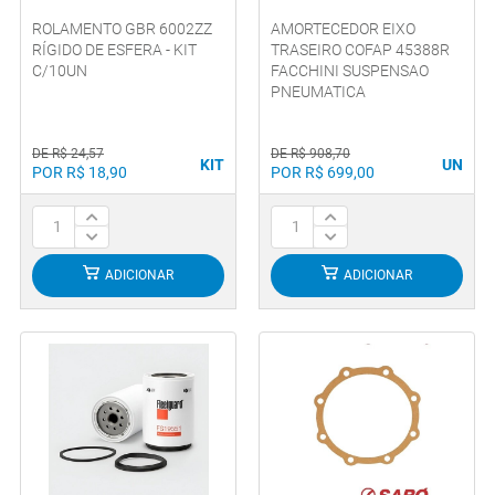
ROLAMENTO GBR 6002ZZ
AMORTECEDOR EIXO
RÍGIDO DE ESFERA - KIT
TRASEIRO COFAP 45388R
C/10UN
FACCHINI SUSPENSAO
PNEUMATICA
DE R$ 24,57
DE R$ 908,70
KIT
UN
POR R$ 18,90
POR R$ 699,00
ADICIONAR
ADICIONAR