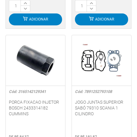
ADICIONAR
ADICIONAR
Cód: 3165142129341
Cód: 7891252793108
PORCA FIXACAO INJETOR
JOGO JUNTAS SUPERIOR
BOSCH 2433314182
SABÓ 79310 SCANIA 1
CUMMINS
CILINDRO
DE R$ 84,37
DE R$ 181,87