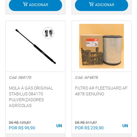
ADICIONAR
ADICIONAR
Cód: 084170
Cód: AF4878
MOLA Á GÁS ORIGINAL
FILTRO AR FLEETGUARD AF
STABILUS 084170
4878 GENUÍNO
PULVERIZADORES
AGRÍCOLAS
DE R$ 129,87
DE R$ 311,87
UN
UN
POR R$ 99,90
POR R$ 239,90