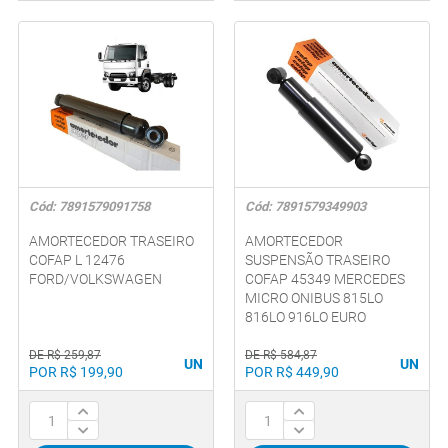
Cód: 7891579091758
Cód: 7891579349903
AMORTECEDOR TRASEIRO
AMORTECEDOR
COFAP L 12476
SUSPENSÃO TRASEIRO
FORD/VOLKSWAGEN
COFAP 45349 MERCEDES
MICRO ONIBUS 815LO
816LO 916LO EURO
DE R$ 259,87
DE R$ 584,87
UN
UN
POR R$ 199,90
POR R$ 449,90