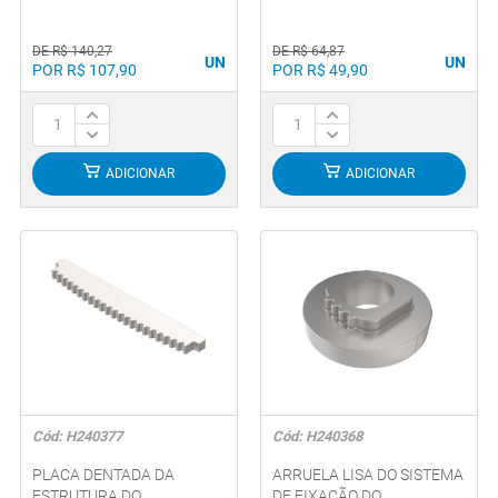
DE R$ 140,27
DE R$ 64,87
UN
UN
POR R$ 107,90
POR R$ 49,90
ADICIONAR
ADICIONAR
Cód: H240377
Cód: H240368
PLACA DENTADA DA
ARRUELA LISA DO SISTEMA
ESTRUTURA DO
DE FIXAÇÃO DO