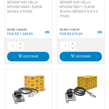
SENSOR NOX HELLA
SENSOR NOX HELLA
6PN358186001 EURO6
6PN358186011 EURO6
SCANIA 4 PINOS
SCANIA SÉRIES P G R S 4
PINOS
DE R$ 1.364,99
DE R$ 1.143,99
UN
UN
POR R$ 1.049,99
POR R$ 879,99
ADICIONAR
ADICIONAR